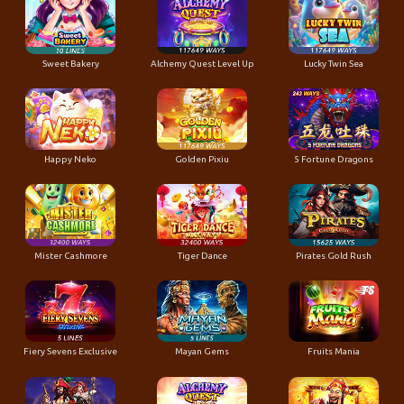
Sweet Bakery
Alchemy Quest Level Up
Lucky Twin Sea
Happy Neko
Golden Pixiu
5 Fortune Dragons
Mister Cashmore
Tiger Dance
Pirates Gold Rush
Fiery Sevens Exclusive
Mayan Gems
Fruits Mania