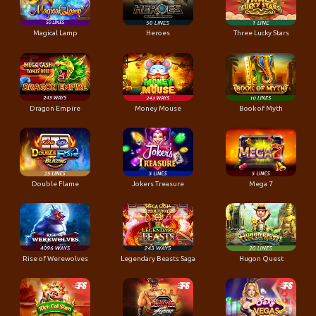
Magical Lamp
Heroes
Three Lucky Stars
Dragon Empire
Money Mouse
Book of Myth
Double Flame
Jokers Treasure
Mega 7
Rise of Werewolves
Legendary Beasts Saga
Hugon Quest