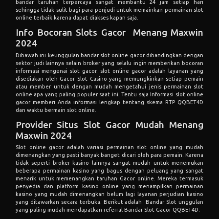
bandar taruhan terpercaya sangat membantu 24 jam setiap hari
sehingga tidak sulit bagi para penjudi untuk memainkan permainan slot
online terbaik karena dapat diakses kapan saja.
Info Bocoran Slots Gacor Menang Maxwin
2024
Dibawah ini keunggulan bandar slot online gacor dibandingkan dengan
sektor judi lainnya selain broker yang selalu ingin memberikan bocoran
informasi mengenai slot gacor. slot online gacor adalah layanan yang
disediakan oleh Gacor Slot Casino yang memungkinkan setiap pemain
atau member untuk dengan mudah mengetahui jenis permainan slot
online apa yang paling populer saat ini. Tentu saja Informasi slot online
gacor memberi Anda informasi lengkap tentang skema RTP QQBET4D
dan waktu bermain slot online.
Provider Situs Slot Gacor Mudah Menang
Maxwin 2024
Slot online gacor
adalah variasi permainan slot online yang mudah
dimenangkan yang pasti banyak banget dicari oleh para pemain. Karena
tidak seperti broker kasino lainnya sangat mudah untuk menemukan
beberapa permainan kasino yang bagus dengan peluang yang sangat
menarik untuk memenangkan taruhan Gacor online. Mereka termasuk
penyedia dan platform kasino online yang menampilkan permainan
kasino yang mudah dimenangkan belum lagi layanan perjudian kasino
yang ditawarkan secara terbuka. Berikut adalah Bandar Slot unggulan
yang paling mudah mendapatkan referral Bandar Slot Gacor QQBET4D: