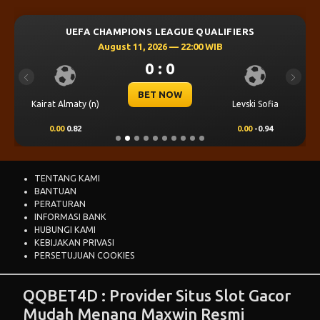
UEFA CHAMPIONS LEAGUE QUALIFIERS
August 11, 2026 — 22:00 WIB
0 : 0
Previous
Next
BET NOW
Kairat Almaty (n)
Levski Sofia
0.00
0.82
0.00
-0.94
TENTANG KAMI
BANTUAN
PERATURAN
INFORMASI BANK
HUBUNGI KAMI
KEBIJAKAN PRIVASI
PERSETUJUAN COOKIES
QQBET4D
: Provider Situs Slot Gacor
Mudah Menang Maxwin Resmi