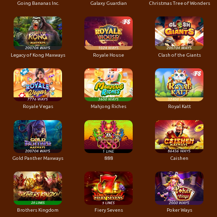
Going Bananas Inc.
Galaxy Guardian
Christmas Tree of Wonders
Legacy of Kong Maxways
Royale House
Clash of the Giants
Royale Vegas
Mahjong Riches
Royal Katt
Gold Panther Maxways
888
Caishen
Brothers Kingdom
Fiery Sevens
Poker Ways