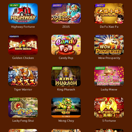
Highway Fortune
ZEUS
Da Fu Xiao Fu
Golden Chicken
Candy Pop
Wow Prosperity
Tiger Warrior
King Pharaoh
Lucky Meow
Lucky Feng Shui
Wong Choy
5 Fortune