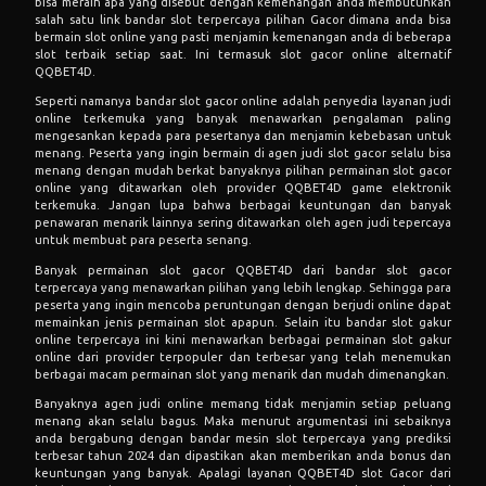
bisa meraih apa yang disebut dengan kemenangan anda membutuhkan
salah satu link bandar slot terpercaya pilihan Gacor dimana anda bisa
bermain slot online yang pasti menjamin kemenangan anda di beberapa
slot terbaik setiap saat. Ini termasuk slot gacor online alternatif
QQBET4D.
Seperti namanya bandar slot gacor online adalah penyedia layanan judi
online terkemuka yang banyak menawarkan pengalaman paling
mengesankan kepada para pesertanya dan menjamin kebebasan untuk
menang. Peserta yang ingin bermain di agen judi slot gacor selalu bisa
menang dengan mudah berkat banyaknya pilihan permainan slot gacor
online yang ditawarkan oleh provider QQBET4D game elektronik
terkemuka. Jangan lupa bahwa berbagai keuntungan dan banyak
penawaran menarik lainnya sering ditawarkan oleh agen judi tepercaya
untuk membuat para peserta senang.
Banyak permainan slot gacor
QQBET4D dari bandar slot gacor
terpercaya yang menawarkan pilihan yang lebih lengkap. Sehingga para
peserta yang ingin mencoba peruntungan dengan berjudi online dapat
memainkan jenis permainan slot apapun. Selain itu bandar slot gakur
online terpercaya ini kini menawarkan berbagai permainan slot gakur
online dari provider terpopuler dan terbesar yang telah menemukan
berbagai macam permainan slot yang menarik dan mudah dimenangkan.
Banyaknya agen judi online memang tidak menjamin setiap peluang
menang akan selalu bagus. Maka menurut argumentasi ini sebaiknya
anda bergabung dengan bandar mesin slot terpercaya yang prediksi
terbesar tahun 2024 dan dipastikan akan memberikan anda bonus dan
keuntungan yang banyak. Apalagi layanan QQBET4D slot Gacor dari