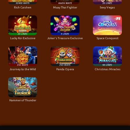
Rich Caishen
Muay Thai Fighter
Sexy Vegas
Lucky Koi Exclusive
Joker's Treasure Exclusive
Space Conquest
Journey to the Wild
Panda Opera
Christmas Miracles
Hammer of Thunder